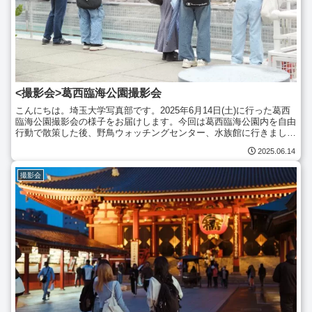
<撮影会>葛西臨海公園撮影会
こんにちは。埼玉大学写真部です。2025年6月14日(土)に行った葛西
臨海公園撮影会の様子をお届けします。今回は葛西臨海公園内を自由
行動で散策した後、野鳥ウォッチングセンター、水族館に行きまし
た。自由行動では、紫陽花がたくさん咲いていたので...
2025.06.14
撮影会