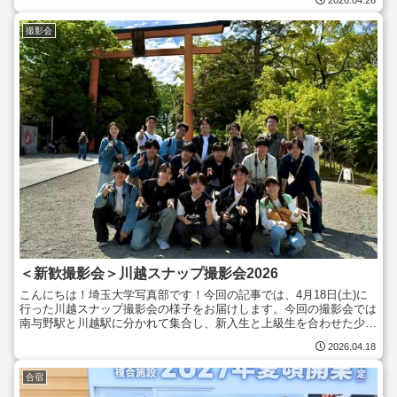
撮影会
＜新歓撮影会＞川越スナップ撮影会2026
こんにちは！埼玉大学写真部です！今回の記事では、4月18日(土)に
行った川越スナップ撮影会の様子をお届けします。今回の撮影会では
南与野駅と川越駅に分かれて集合し、新入生と上級生を合わせた少人
数のグループに分かれて行動しました。大正浪漫夢通り...
2026.04.18
合宿