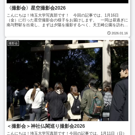
〈撮影会〉星空撮影会2026
こんにちは！埼玉大学写真部です！ 今回の記事では、1月16日
（金）に行った星空撮影会の様子をお届けします。 一同は昼過ぎに
南与野駅を出発し、まずは夕陽を撮影するべく、天王崎公園を訪れま
した。茜色に染まる霞ヶ浦を後にすると、次は筑波山に移動。...
2026.01.16
撮影会
＜撮影会＞神社仏閣巡り撮影会2026
こんにちは！埼玉大学写真部です！今回の記事では、1月11日（日）