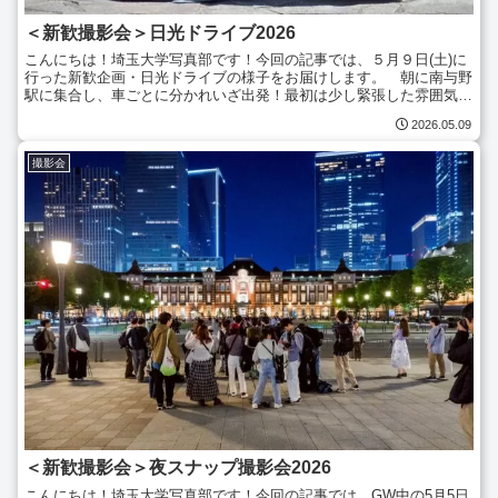
＜新歓撮影会＞日光ドライブ2026
こんにちは！埼玉大学写真部です！今回の記事では、５月９日(土)に
行った新歓企画・日光ドライブの様子をお届けします。 朝に南与野
駅に集合し、車ごとに分かれいざ出発！最初は少し緊張した雰囲気も
ありましたが、移動中に好きな音楽の話や大学生活の話題...
2026.05.09
撮影会
＜新歓撮影会＞夜スナップ撮影会2026
こんにちは！埼玉大学写真部です！今回の記事では、GW中の5月5日