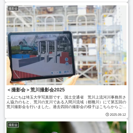
撮影会
＜撮影会＞荒川撮影会2025
こんにちは埼玉大学写真部です。国土交通省 荒川上流河川事務所さ
ん協力のもと、荒川の支川である入間川流域（都幾川）にて第五回の
荒川撮影会を行いました。過去四回の撮影会の様子はこちらからご覧
ください。埼玉大学の近くには関東有数の大河・荒川が流れ...
2025.09.12
撮影会