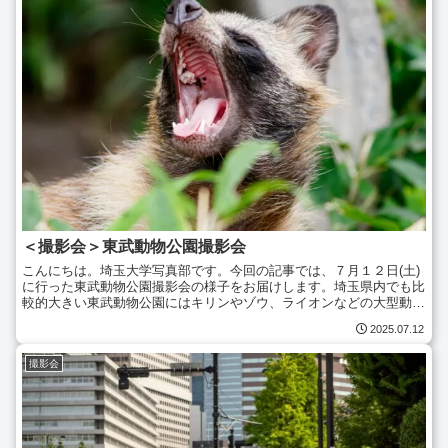
＜撮影会＞東武動物公園撮影会
こんにちは。埼玉大学写真部です。今回の記事では、７月１２日(土)
に行った東武動物公園撮影会の様子をお届けします。埼玉県内でも比
較的大きい東武動物公園にはキリンやゾウ、ライオンなどの大型動物
から、レッサーパンダやカピバラなどの人気者、小動物と...
2025.07.12
撮影会