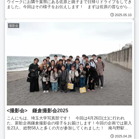
ウイークにお隣千葉県にある佐原と銚子まで日帰りドライブをしてき
ました。今回はその様子をお伝えします！ まずは佐原の昔ながらの
町並みを。佐原到着記念！写真映えする町並みです雨で雰囲...
2025.05.10
撮影会
<撮影会> 鎌倉撮影会2025
こんにちは、埼玉大学写真部です！ 今回は4月26日(土)に行われ
た、新歓企画鎌倉撮影会の様子をお届けします！今回の企画では新入
生23人、総勢58人と多くの方が参加してくれました！ 南与野駅集
合と北鎌倉駅集合に分かれて、集合場所ごとにそれぞれ...
2025.04.26