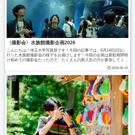
〈撮影会〉水族館撮影企画2026
こんにちは！埼玉大学写真部です！今回の記事では、6月14日(日)に
行った水族館撮影会の様子をお届けします！今回の企画は新歓期間明
け初めての撮影会だったので、たくさんの新入生の方が参加してくれ
ました！企画で来るのは実に二年ぶりのアクアパーク品...
2026.06.14
協賛