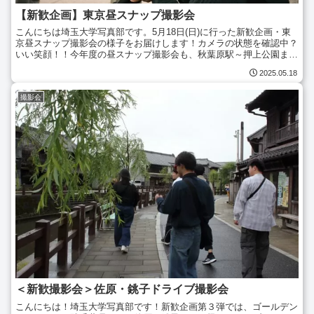
【新歓企画】東京昼スナップ撮影会
こんにちは埼玉大学写真部です。5月18日(日)に行った新歓企画・東
京昼スナップ撮影会の様子をお届けします！カメラの状態を確認中？
いい笑顔！！今年度の昼スナップ撮影会も、秋葉原駅～押上公園まで
歩いてスナップ写真を撮影しました。今回は30名ほど...
2025.05.18
撮影会
＜新歓撮影会＞佐原・銚子ドライブ撮影会
こんにちは！埼玉大学写真部です！新歓企画第３弾では、ゴールデン