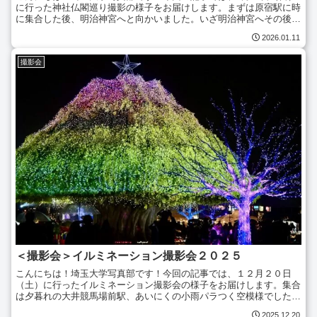
に行った神社仏閣巡り撮影の様子をお届けします。まずは原宿駅に時
に集合した後、明治神宮へと向かいました。いざ明治神宮へその後は
グループに分かれて、各自東京都内を自由に散策しました...
2026.01.11
撮影会
＜撮影会＞イルミネーション撮影会２０２５
こんにちは！埼玉大学写真部です！今回の記事では、１２月２０日
（土）に行ったイルミネーション撮影会の様子をお届けします。集合
は夕暮れの大井競馬場前駅、あいにくの小雨パラつく空模様でした
が、部員たちはカメラが濡れないよう対策バッチリで気合十分！...
2025.12.20