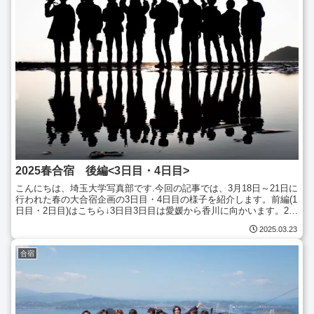
2025春合宿 後編<3日目・4日目>
こんにちは、埼玉大学写真部です.今回の記事では、3月18日～21日に
行われた春の大合宿企画の3日目・4日目の様子を紹介します。前編(1
日目・2日目)はこちら↓3日目3日目は愛媛から香川に向かいます。2日
目と同じように天気に恵まれ、朝から道後...
2025.03.23
合宿