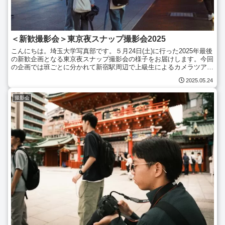
＜新歓撮影会＞東京夜スナップ撮影会2025
こんにちは。埼玉大学写真部です。５月24日(土)に行った2025年最後
の新歓企画となる東京夜スナップ撮影会の様子をお届けします。今回
の企画では班ごとに分かれて新宿駅周辺で上級生によるカメラツアー
を行い、その後、浅草や東京駅周辺で夜景の撮影を...
2025.05.24
撮影会