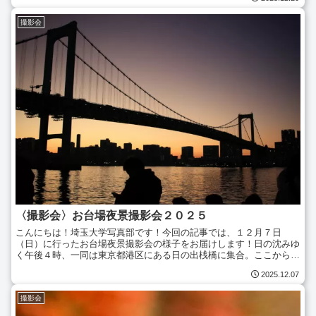
撮影会
〈撮影会〉お台場夜景撮影会２０２５
こんにちは！埼玉大学写真部です！今回の記事では、１２月７日
（日）に行ったお台場夜景撮影会の様子をお届けします！日の沈みゆ
く午後４時、一同は東京都港区にある日の出桟橋に集合。ここから東
京クルーズの水上バスでお台場海浜公園へ向かいます！前日に新...
2025.12.07
撮影会