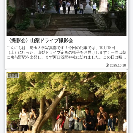
〈撮影会〉山梨ドライブ撮影会
こんにちは、埼玉大学写真部です！今回の記事では、10月18日
（土）に行った、山梨ドライブ企画の様子をお届けします！一同は朝
に南与野駅を出発し、まず河口浅間神社に訪れました。この日は晴天
であったものの、残念ながら雲量が多く富士山の山頂に雲が被...
2025.10.18
撮影会