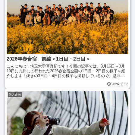
2026年春合宿 前編＜1日目・2日目＞
こんにちは！埼玉大学写真部です！今回の記事では、3月16日～3月
19日に九州にて行われた2026春合宿企画の1日目・2日目の様子を紹
介します！続きの3日目・4日目の様子も掲載しているので、是非ご
覧ください！↓2026春合宿 後編＜3日目・4...
2026.03.17
個人企画