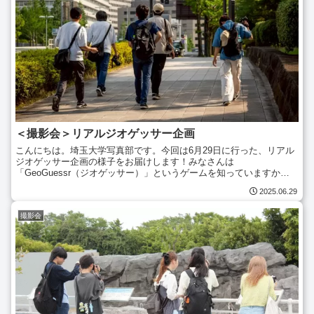
＜撮影会＞リアルジオゲッサー企画
こんにちは。埼玉大学写真部です。今回は6月29日に行った、リアル
ジオゲッサー企画の様子をお届けします！みなさんは
「GeoGuessr（ジオゲッサー）」というゲームを知っていますか？
ジオゲッサーは、表示されたパノラマ画像の景色や建物、看板など...
2025.06.29
撮影会