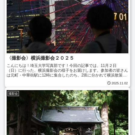
〈撮影会〉横浜撮影会２０２５
こんにちは！埼玉大学写真部です！今回の記事では、11月２日
（日）に行った、横浜撮影会の様子をお届けします。参加者の皆さん
は元町・中華街駅に12時に集合したのち、2班に分かれて横浜散策を
開始しました。顔ほど大きい大鶏排！おしゃれな横浜の街お昼...
2025.11.02
撮影会