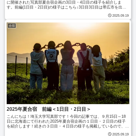
に開催された写真部夏合宿企画の3日目・4日目の様子を紹介しま
す。前編(1日目・2日目)の様子はこちら↓3日目3日目は帯広市を出発
し、富良野市を経由して旭川市へと向かいます！車...
2025.09.19
合宿
2025年夏合宿 前編＜1日目・2日目＞
こんにちは！埼玉大学写真部です！今回の記事では、９月15日～18
日に北海道にて行われた2025年夏合宿企画の１日目・２日目の様子
を紹介します！続きの３日目・４日目の様子も掲載しているので、是
非ご覧ください！↓１日目今年の夏合宿では、釧路～帯...
2025.09.19