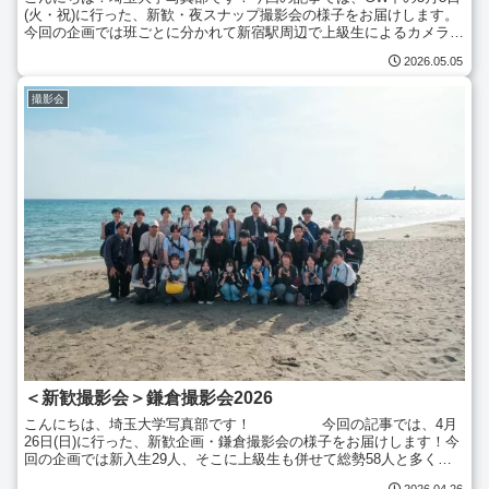
(火・祝)に行った、新歓・夜スナップ撮影会の様子をお届けします。
今回の企画では班ごとに分かれて新宿駅周辺で上級生によるカメラツ
アーを行い、その後、都内の様々なスポットで夜景撮影...
2026.05.05
撮影会
＜新歓撮影会＞鎌倉撮影会2026
こんにちは、埼玉大学写真部です！ 今回の記事では、4月
26日(日)に行った、新歓企画・鎌倉撮影会の様子をお届けします！今
回の企画では新入生29人、そこに上級生も併せて総勢58人と多くの
方が参加してくれました！撮影を行うにあたって、南...
2026.04.26