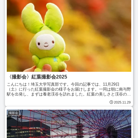
〈撮影会〉紅葉撮影会2025
こんにちは！埼玉大学写真部です。今回の記事では、11月29日
（土）に行った紅葉撮影会の様子をお届けします。一同は朝に南与野
駅を出発し、まずは養老渓谷を訪れました。紅葉の美しさと渓谷の壮
大さに圧倒されつつ、次は東京ドイツ村へ移動。昼食の後、各...
2025.11.29
撮影会