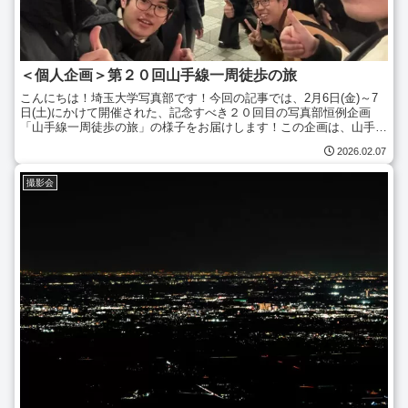
＜個人企画＞第２０回山手線一周徒歩の旅
こんにちは！埼玉大学写真部です！今回の記事では、2月6日(金)～7
日(土)にかけて開催された、記念すべき２０回目の写真部恒例企画
「山手線一周徒歩の旅」の様子をお届けします！この企画は、山手線
内回りを池袋駅から池袋駅まで、全て徒歩で一周するス...
2026.02.07
撮影会