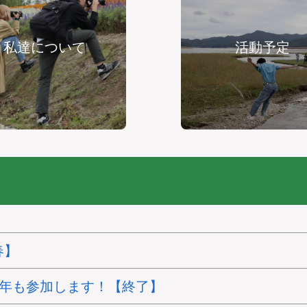
私達について
活動予定
春】
に今年も参加します！【終了】