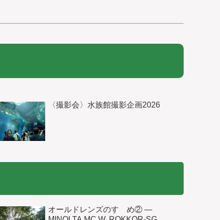
〈撮影会〉水族館撮影企画2026
オールドレンズのすゝめ② ―
MINOLTA MC W. ROKKOR-SG