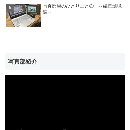
写真部員のひとりごと② ～編集環境
編～
写真部紹介
動
画
プ
レ
ー
ヤ
ー