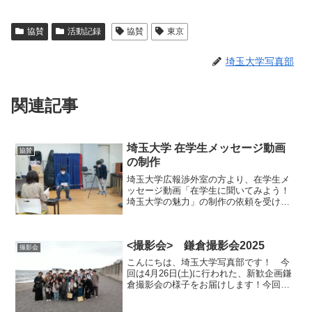
協賛
活動記録
協賛
東京
埼玉大学写真部
関連記事
埼玉大学 在学生メッセージ動画
協賛
の制作
埼玉大学広報渉外室の方より、在学生メ
ッセージ動画「在学生に聞いてみよう！
埼玉大学の魅力」の制作の依頼を受けま
した。埼玉大学写真部の３名の部員が動
画制作に協力させていただきました。動
画はYoutubeに公開されているので、ぜひ
<撮影会> 鎌倉撮影会2025
ご覧ください。新...
撮影会
こんにちは、埼玉大学写真部です！ 今
回は4月26日(土)に行われた、新歓企画鎌
倉撮影会の様子をお届けします！今回の
企画では新入生23人、総勢58人と多くの
方が参加してくれました！ 南与野駅集