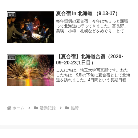
合と北鎌倉駅集合に分かれて、集合場所
ごとにそれぞれ...
夏合宿 in 北海道 （9.13-17）
合宿
毎年恒例の夏合宿！今年はちょっと頑張
って北海道に行ってきました。富良野、
美瑛、小樽、札幌などをめぐり、とても
充実した６日間になりました。↑美瑛にて
↑美瑛 青い池にて↑牛の乳搾り体験。合わ
せてバター作りの体験もしました。牧場
の人の話がとても勉...
【夏合宿】北海道合宿（2020･
合宿
09･20-23;1日目）
こんにちは、埼玉大学写真部です。わた
したちは、9月の下旬に夏合宿として北海
道を訪れました。4日間という長期日程で
すので、1日ごとに分けて記録していきま
す。まずは1日目です。今回の合宿では、
感染症対策と費用削減を兼ねて、現地ま
での交通手段は各...
ホーム
活動記録
協賛