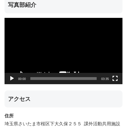
写真部紹介
動
画
プ
レ
ー
ヤ
ー
00:00
03:35
アクセス
住所
埼玉県さいたま市桜区下大久保２５５ 課外活動共用施設