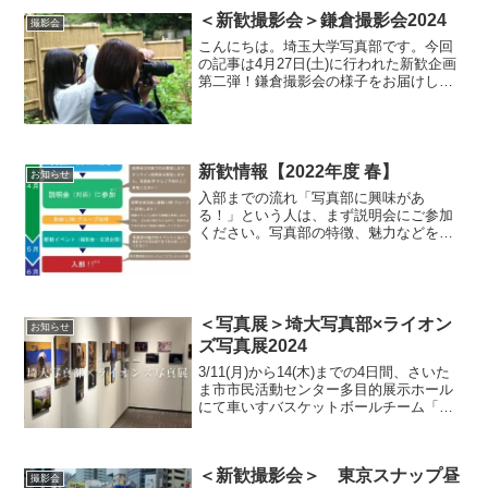
＜新歓撮影会＞鎌倉撮影会2024
撮影会
こんにちは。埼玉大学写真部です。今回
の記事は4月27日(土)に行われた新歓企画
第二弾！鎌倉撮影会の様子をお届けしま
す。鎌倉撮影会は新歓イベントの中でも
一番大きな企画となっています。今年も
大勢の新入生が参加してくれました！撮
影スタートです北鎌...
新歓情報【2022年度 春】
お知らせ
入部までの流れ「写真部に興味があ
る！」という人は、まず説明会にご参加
ください。写真部の特徴、魅力などをお
伝えします！新入生の皆さんに、できる
だけ写真部の雰囲気を知ってほしいの
で、新歓イベントをたくさん用意してい
ます。どんどん参加して楽しんで...
＜写真展＞埼大写真部×ライオン
お知らせ
ズ写真展2024
3/11(月)から14(木)までの4日間、さいた
ま市市民活動センター多目的展示ホール
にて車いすバスケットボールチーム「埼
玉ライオンズ」さんとの合同写真展を開
催中です！「埼大写真部×ライオンズ写真
展」〇日程:3/11(月)～14(木) 各日1...
＜新歓撮影会＞ 東京スナップ昼
撮影会