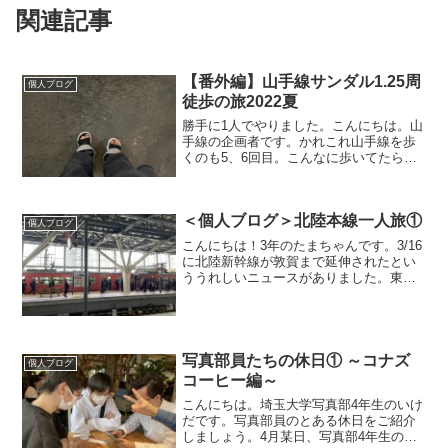
関連記事
【番外編】山手線サンダル1.25周
個人ブログ
徒歩の旅2022夏
勝手に1人でやりました。こんにちは。山
手線の企画者です。かれこれ山手線を歩
くのも5、6回目。こんなに歩いてたらた
だ普通に歩くのはつまらない！と思い自
己責任で検証をしました。①山手線1周＋
（上野駅〜池袋駅区間）を歩く→これで
＜個人ブログ＞北陸本線一人旅①
合計50キロ越え達...
個人ブログ
こんにちは！3年のたまちゃんです。3/16
に北陸新幹線が敦賀まで延伸されたとい
ううれしいニュースがありました。東京
からこれで敦賀まで一本で行けるように
なった反面、延伸された金沢～敦賀の区
間の北陸本線が第三セクターに移管さ
れ、金沢～敦賀でJR...
写真部員たちの休日① ～コナズ
個人ブログ
コーヒー編～
こんにちは。埼玉大学写真部4年生のいけ
だです。写真部員のとある休日をご紹介
しましょう。4月某日、写真部4年生のU