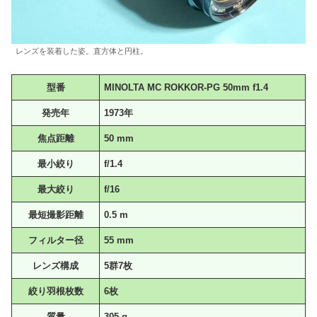
レンズを装着した姿。直方体と円柱。
型番
MINOLTA MC ROKKOR-PG 50mm f1.4
発売年
1973年
焦点距離
50 mm
最小絞り
f/1.4
最大絞り
f/16
最短撮影距離
0.5 m
フィルター径
55 mm
レンズ構成
5群7枚
絞り羽根枚数
6枚
質量
305 g