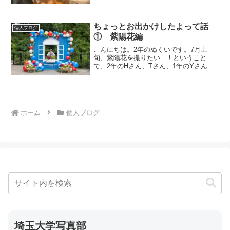
さんとIさんは遊びに行こうと同じく写真
部4年生のIさん、Oさん、Hさんを誘いま
した。アポ取りは3分で完了。みんな暇な
ちょっとお出かけしたよって話
んですね。ど...
個人ブログ
① 紫陽花編
こんにちは。2年のぬくいです。7月上
旬、紫陽花を撮りたい...！ということ
で、2年のHさん、Tさん、1年のYさんと
車で秩父の方へ。集合は10時に南与野
駅。天気はあいにくの曇り時々雨。Hさん
が熊谷から埼玉大学まで、車ではるばる
迎えにきてくれま...
ホーム
個人ブログ
埼玉大学写真部