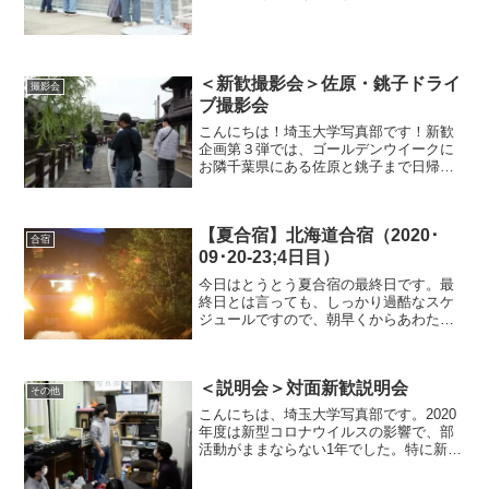
海公園内を自由行動で散策した後、野鳥
ウォッチングセンター、水族館に行きま
した。自由行動では、紫陽花がたくさん
咲いていたので...
＜新歓撮影会＞佐原・銚子ドライ
撮影会
ブ撮影会
こんにちは！埼玉大学写真部です！新歓
企画第３弾では、ゴールデンウイークに
お隣千葉県にある佐原と銚子まで日帰り
ドライブをしてきました。今回はその様
子をお伝えします！ まずは佐原の昔な
がらの町並みを。佐原到着記念！写真映
【夏合宿】北海道合宿（2020･
えする町並みです雨で雰囲...
合宿
09･20-23;4日目）
今日はとうとう夏合宿の最終日です。最
終日とは言っても、しっかり過酷なスケ
ジュールですので、朝早くからあわただ
しく荷物をまとめ、2日間お世話になった
バンガローを出発します。最終日は、2台
の車で帯広を経由しつつ新千歳空港を目
＜説明会＞対面新歓説明会
指します。まず、三国...
その他
こんにちは、埼玉大学写真部です。2020
年度は新型コロナウイルスの影響で、部
活動がままならない1年でした。特に新歓
活動は、撮影会を数回行うことはできた
ものの、対面での説明会を開くことはで