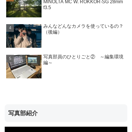
MINOLTA MC W. ROKKOR-SG 28mm
f3.5
みんなどんなカメラを使っているの？
（後編）
写真部員のひとりごと② ～編集環境
編～
写真部紹介
動