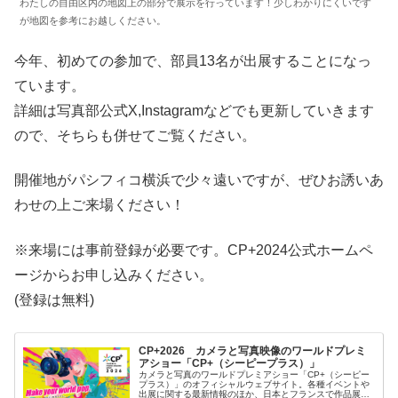
わたしの自由区内の地図上の部分で展示を行っています！少しわかりにくいです
が地図を参考にお越しください。
今年、初めての参加で、部員13名が出展することになっ
ています。
詳細は写真部公式X,Instagramなどでも更新していきます
ので、そちらも併せてご覧ください。
開催地がパシフィコ横浜で少々遠いですが、ぜひお誘いあ
わせの上ご来場ください！
※来場には事前登録が必要です。CP+2024公式ホームペ
ージからお申し込みください。
(登録は無料)
CP+2026 カメラと写真映像のワールドプレミ
アショー「CP+（シーピープラス）」
カメラと写真のワールドプレミアショー「CP+（シーピー
プラス）」のオフィシャルウェブサイト。各種イベントや
出展に関する最新情報のほか、日本とフランスで作品展示