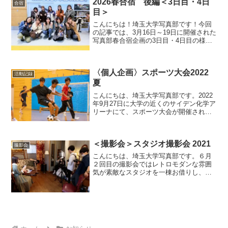
2026春合宿 後編＜3日目・4日
「埼玉大学写真部...
合宿
目＞
こんにちは！埼玉大学写真部です！今回
の記事では、3月16日～19日に開催された
写真部春合宿企画の3日目・4日目の様子
を紹介します。前編(1日目・2日目)の様子
はこちら↓2026年春合宿 前編＜1日目・
2日目＞3日目3日目は、別府市を出発し
〈個人企画〉スポーツ大会2022
阿...
活動記録
夏
こんにちは、埼玉大学写真部です。2022
年9月27日に大学の近くのサイデン化学ア
リーナにて、スポーツ大会が開催されま
した。開催種目はドッジボール、バスケ
ットボール、バドミントン、フットサ
ル、全員リレーの5つの種目でした。今回
＜撮影会＞スタジオ撮影会 2021
はバスケットボー...
撮影会
こんにちは、埼玉大学写真部です。６月
２回目の撮影会ではレトロモダンな雰囲
気が素敵なスタジオを一棟お借りし、ポ
ートレートや物撮りの練習を行いまし
た。スタジオ撮影会は毎年1回開催されて
いる恒例企画です。スタジオは大学から
少し離れた埼玉県朝霞市に...