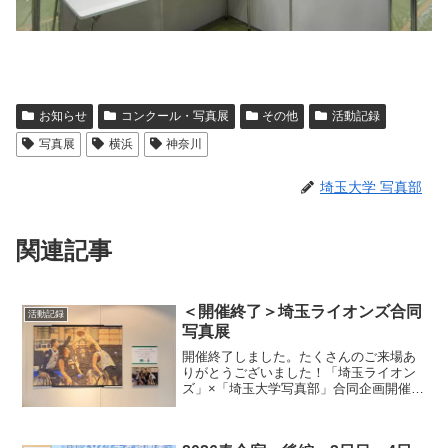
お知らせ
コンクール・写真展
その他
活動記録
写真展
横浜
神奈川
埼玉大学 写真部
関連記事
＜開催終了＞埼玉ライオンズ合同
活動記録
写真展
開催終了しました。たくさんのご来場あ
りがとうございました！「埼玉ライオン
ズ」×「埼玉大学写真部」合同企画開催
中！場所：浦和PARCO上9階 浦和コミ
ュニティーセンター 多目的展示室開催
期間：2月20日（日）～2月26日（土）