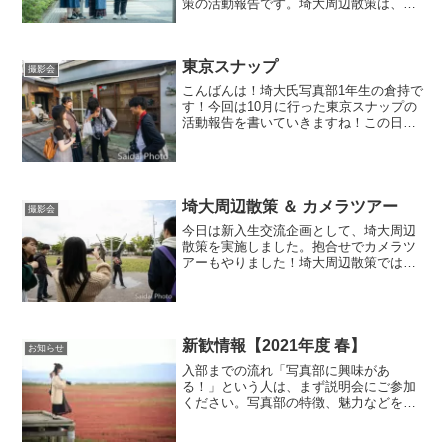
策の活動報告です。埼大周辺散策は、①
埼大内・周辺にある指定されたスポット
を探す②スポットを見つけたら指定され
た構図・ポーズで写真を撮影③ポイント
東京スナップ
ゲット！という流れで行い...
撮影会
こんばんは！埼大氏写真部1年生の倉持で
す！今回は10月に行った東京スナップの
活動報告を書いていきますね！この日は
本来、一日動物園撮影会をする予定でし
た。しかし、前日に地球史上なんたらか
んたらとうわさされてい台風が直撃。交
通網も乱れてしまった...
埼大周辺散策 ＆ カメラツアー
撮影会
今日は新入生交流企画として、埼大周辺
散策を実施しました。抱合せでカメラツ
アーもやりました！埼大周辺散策では、
埼大周辺をウオークラリー形式で回りま
す。いくつかのスポットが用意されてい
て、発見難易度と距離によってポイント
が変わります。スポットご...
新歓情報【2021年度 春】
お知らせ
入部までの流れ「写真部に興味があ
る！」という人は、まず説明会にご参加
ください。写真部の特徴、魅力などをお
伝えします！新入生の皆さんに、できる
だけ写真部の雰囲気を知ってほしいの