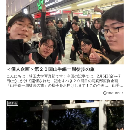
＜個人企画＞第２０回山手線一周徒歩の旅
こんにちは！埼玉大学写真部です！今回の記事では、2月6日(金)～7
日(土)にかけて開催された、記念すべき２０回目の写真部恒例企画
「山手線一周徒歩の旅」の様子をお届けします！この企画は、山手線
内回りを池袋駅から池袋駅まで、全て徒歩で一周するス...
2026.02.07
撮影会