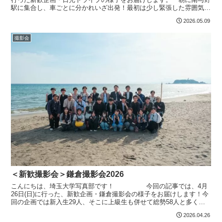
駅に集合し、車ごとに分かれいざ出発！最初は少し緊張した雰囲気も
ありましたが、移動中に好きな音楽の話や大学生活の話題...
2026.05.09
撮影会
＜新歓撮影会＞鎌倉撮影会2026
こんにちは、埼玉大学写真部です！ 今回の記事では、4月
26日(日)に行った、新歓企画・鎌倉撮影会の様子をお届けします！今
回の企画では新入生29人、そこに上級生も併せて総勢58人と多くの
方が参加してくれました！撮影を行うにあたって、南...
2026.04.26