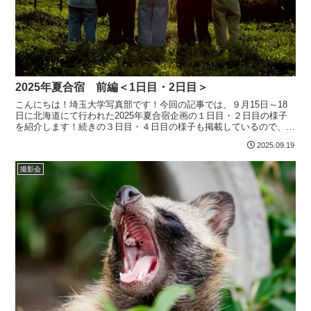
2025年夏合宿 前編＜1日目・2日目＞
こんにちは！埼玉大学写真部です！今回の記事では、９月15日～18
日に北海道にて行われた2025年夏合宿企画の１日目・２日目の様子
を紹介します！続きの３日目・４日目の様子も掲載しているので、是
非ご覧ください！↓１日目今年の夏合宿では、釧路～帯...
2025.09.19
撮影会