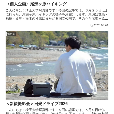
〈個人企画〉尾瀬ヶ原ハイキング
こんにちは！埼玉大学写真部です！今回の記事では、６月２０日(土)
に行った、尾瀬ヶ原ハイキングの様子をお届けします。尾瀬は群馬・
福島・新潟・栃木の４県にまたがる国立公園で、そのうち尾瀬ヶ原は
日本百名山である燧ヶ岳と至仏山に挟まれた広大な湿原で...
2026.06.20
撮影会
＜新歓撮影会＞日光ドライブ2026
こんにちは！埼玉大学写真部です！今回の記事では、５月９日(土)に
行った新歓企画・日光ドライブの様子をお届けします。 朝に南与野