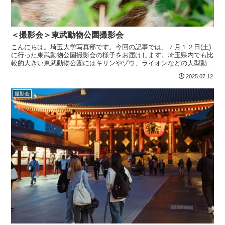
＜撮影会＞東武動物公園撮影会
こんにちは。埼玉大学写真部です。今回の記事では、７月１２日(土)
に行った東武動物公園撮影会の様子をお届けします。埼玉県内でも比
較的大きい東武動物公園にはキリンやゾウ、ライオンなどの大型動物
から、レッサーパンダやカピバラなどの人気者、小動物と...
2025.07.12
撮影会