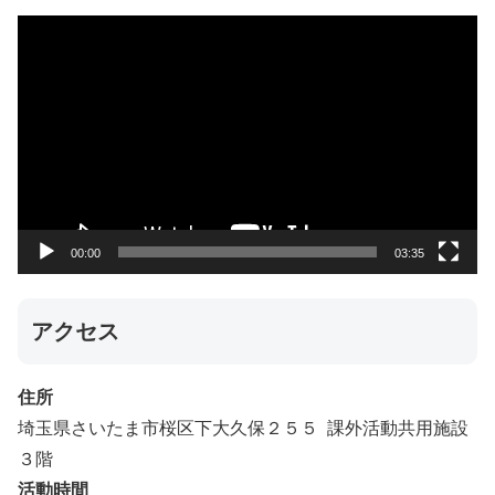
動
画
プ
レ
ー
ヤ
ー
00:00
03:35
アクセス
住所
埼玉県さいたま市桜区下大久保２５５ 課外活動共用施設
３階
活動時間