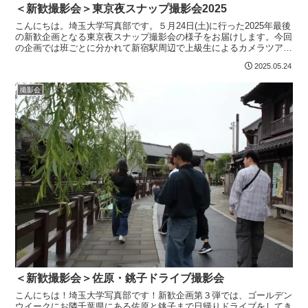
＜新歓撮影会＞東京夜スナップ撮影会2025
こんにちは。埼玉大学写真部です。５月24日(土)に行った2025年最後
の新歓企画となる東京夜スナップ撮影会の様子をお届けします。今回
の企画では班ごとに分かれて新宿駅周辺で上級生によるカメラツアー
を行い、その後、浅草や東京駅周辺で夜景の撮影を...
2025.05.24
撮影会
＜新歓撮影会＞佐原・銚子ドライブ撮影会
こんにちは！埼玉大学写真部です！新歓企画第３弾では、ゴールデン
ウイークにお隣千葉県にある佐原と銚子まで日帰りドライブをしてき