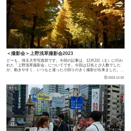
＜撮影会＞上野浅草撮影会2023
どーも、埼玉大学写真部です。今回の記事は、12月2日（土）に行わ
れた「上野浅草撮影会」についてです。今回は12名と少人数でした
が、動きやすく、いつもと違った小回りのきく撮影が出来ました。そ
れではゆるりとご覧ください！上野で自然といえば、不忍...
2023.12.02
撮影会