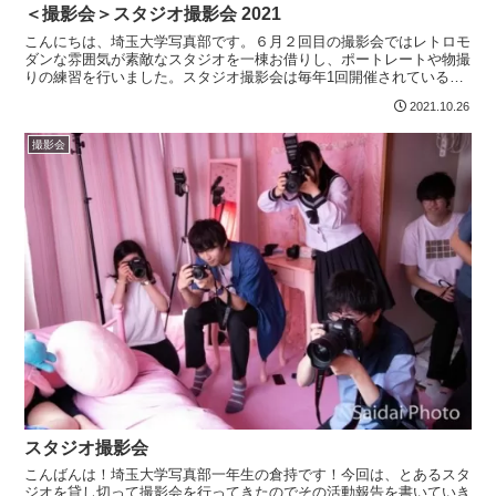
＜撮影会＞スタジオ撮影会 2021
こんにちは、埼玉大学写真部です。６月２回目の撮影会ではレトロモ
ダンな雰囲気が素敵なスタジオを一棟お借りし、ポートレートや物撮
りの練習を行いました。スタジオ撮影会は毎年1回開催されている恒
例企画です。スタジオは大学から少し離れた埼玉県朝霞市に...
2021.10.26
撮影会
スタジオ撮影会
こんばんは！埼玉大学写真部一年生の倉持です！今回は、とあるスタ
ジオを貸し切って撮影会を行ってきたのでその活動報告を書いていき