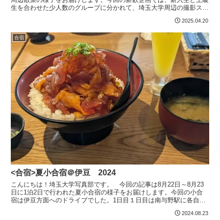
生を合わせた少人数のグループに分かれて、埼玉大学周辺の撮影スポ
ットをスマホで撮影して回りました。撮影スポットに...
2025.04.20
合宿
<合宿>夏小合宿＠伊豆 2024
こんにちは！埼玉大学写真部です。 今回の記事は8月22日～8月23
日に1泊2日で行われた夏小合宿の様子をお届けします。今回の小合
宿は伊豆方面へのドライブでした。1日目１日目は南与野駅に各自集
合した後、3台の車に分かれて伊豆を目指しました。途...
2024.08.23