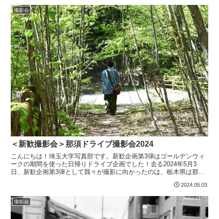
撮影会
＜新歓撮影会＞那須ドライブ撮影会2024
こんにちは！埼玉大学写真部です。新歓企画第3弾はゴールデンウィ
ークの期間を使った日帰りドライブ企画でした！去る2024年5月3
日、新歓企画第3弾として我々が撮影に向かったのは、栃木県は那須
塩原市にあります「スッカン沢」です！今回はその様子を...
2024.05.03
撮影会