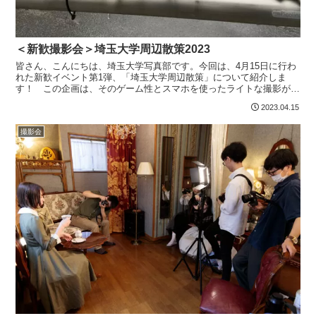
＜新歓撮影会＞埼玉大学周辺散策2023
皆さん、こんにちは、埼玉大学写真部です。今回は、4月15日に行わ
れた新歓イベント第1弾、「埼玉大学周辺散策」について紹介しま
す！ この企画は、そのゲーム性とスマホを使ったライトな撮影が特
徴です。新入生・部員混合の小グループで埼大近辺を散策し...
2023.04.15
撮影会