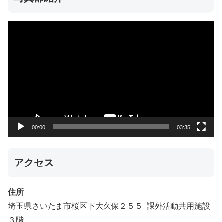
動
画
プ
レ
ー
ヤ
ー
00:00
03:35
アクセス
住所
埼玉県さいたま市桜区下大久保２５５ 課外活動共用施設
３階