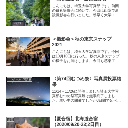
こんにちは、埼玉大学写真部です。前回
の鎌倉撮影会に続いて、今回は山梨で新
歓撮影会を行いました。朝早く大学・南
与野駅に集合し、レンタカーで出発しま
す。山梨の渓流を撮影するのが今回の目
的です。装備が必要な山ではないとはい
え、真夏の登山ですので、...
＜撮影会＞秋の東京スナップ
撮影会
2021
こんにちは、埼玉大学写真部です。今回
は10月10日に行った、秋の東京スナップ
の様子をお届けします。今回も感染症対
策万全で撮影会を実施しました。撮影会
の前に恵比寿にある東京都写真美術館を
訪れ、展示を見学しました。写真展を見
〈第74回むつめ祭〉写真展投票結
学することで、写真を...
コンクール・写真展
果
11/24～11/26に開催しました埼玉大学写
真部むつめ祭写真展は無事終了しまし
た。寒い中の開催でしたが3日間で延べ
1322人の方にお越しいただきました。改
めてありがとうございました。さて、お
越しいただいたみなさんには、入場時に4
【夏合宿】北海道合宿
つのシール...
合宿
（2020/09/20-23;2日目）