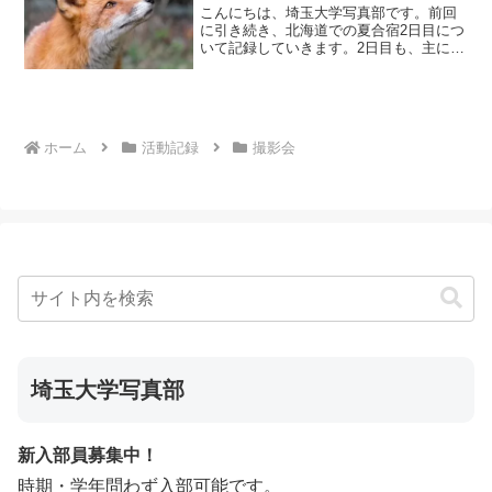
こんにちは、埼玉大学写真部です。前回
に引き続き、北海道での夏合宿2日目につ
いて記録していきます。2日目も、主に登
別・洞爺方面を中心に回る班と、釧路方
面を中心に回る2つの班に分かれて朝から
行動しました。どちらも札幌発の車移動
でしたので、6時間...
ホーム
活動記録
撮影会
埼玉大学写真部
新入部員募集中！
時期・学年問わず入部可能です。