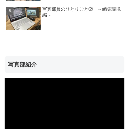
写真部員のひとりごと② ～編集環境
編～
写真部紹介
動
画
プ
レ
ー
ヤ